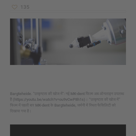
135
Bargteheide. "उत्कृष्टता की खोज में": नई MK-dent फिल्म अब ऑनलाइन उपलब्ध
हैै (https://youtu.be/watch?v=ou9vCwP8h1s)। “उत्कृष्टता की खोज में”
फिल्म में पहली बार MK-dent के Bargteheide, जर्मनी में स्थित फैसिलिटी को
दिखाया गया है।