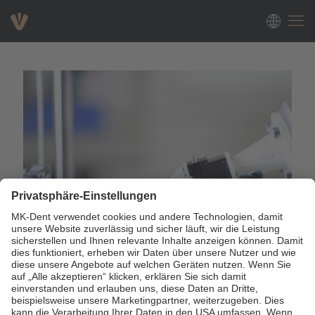
कैम्पेन लॉन्च: उत्कृष्टता की खोज में – 25वीं सालगिरह