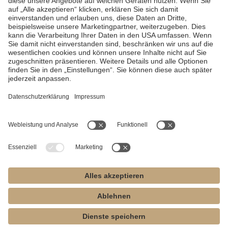
Alle vorhandenen Spezifikationen und Beschreibungen können
von den tatsächlichen Spezifikationen und Beschreibungen des
Produkts abweichen. MK-dent behält sich das Recht vor,
jederzeit Änderungen an dieser Seite und dem beschriebenen
Produkt vorzunehmen, ohne dass MK-dent verpflichtet ist, diese
Änderung mitzuteilen. Alle auf dieser Seite vorgestellten
Funktionen, Merkmale, Spezifikationen und sonstigen
Produktinformationen, einschließlich, aber nicht beschränkt auf
Produktvorteile, Design, Preise, Komponenten, Leistung,
Verfügbarkeit und Fähigkeiten des Produkts, können ohne
Vorankündigung oder Verpflichtung geändert werden.
Acteon-Satelec, B.A. International, Bien-Air, Chirana, EMS, Faro,
Fona, Kavo, Mectron, Midwest, NSK, Planmeca, Sirona, W&H und
Yoshida sind eingetragene Warenzeichen. Die MK-dent GmbH
steht in keiner wirtschaftlichen Verbindung zu den vorgenannten
Unternehmen.