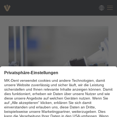
Lanzamiento de campaña: En busca de la excelencia, 25.o aniversario