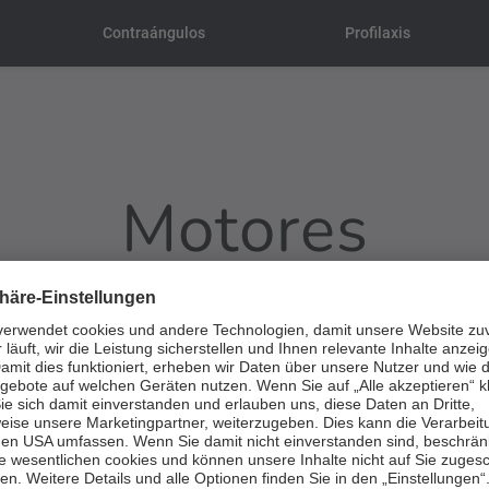
Contraángulos
Profilaxis
Motores