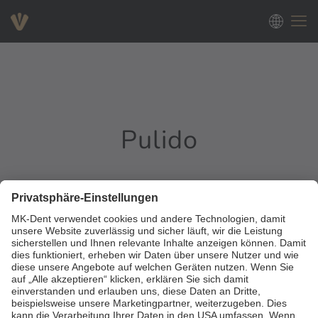
Pulido
0