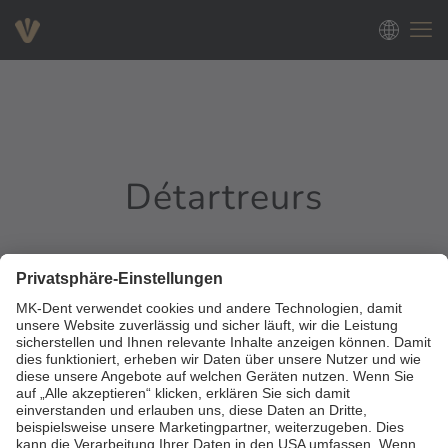
Détartreurs
0