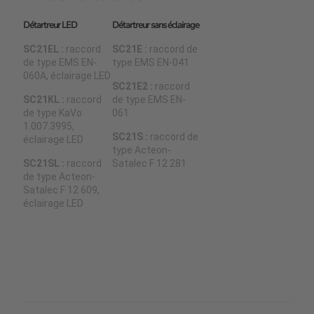
Détartreur LED
Détartreur sans éclairage
SC21EL :
raccord
SC21E :
raccord de
de type EMS EN-
type EMS EN-041
060A, éclairage LED
SC21E2 :
raccord
SC21KL :
raccord
de type EMS EN-
de type KaVo
061
1.007.3995,
SC21S :
raccord de
éclairage LED
type Acteon-
SC21SL :
raccord
Satalec F 12 281
de type Acteon-
Satalec F 12 609,
éclairage LED