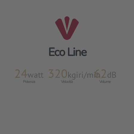
Eco Line
24
320
62
watt
kgiri/min
dB
Potenza
Velocità
Volume