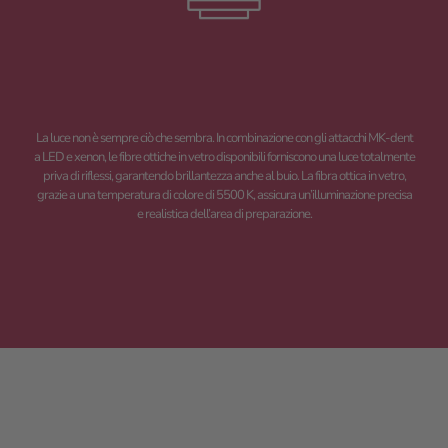
La luce non è sempre ciò che sembra. In combinazione con gli attacchi MK-dent
a LED e xenon, le fibre ottiche in vetro disponibili forniscono una luce totalmente
priva di riflessi, garantendo brillantezza anche al buio. La fibra ottica in vetro,
grazie a una temperatura di colore di 5500 K, assicura un’illuminazione precisa
e realistica dell’area di preparazione.