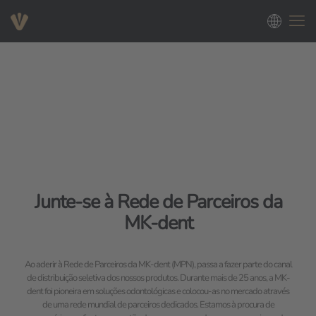
Junte-se à Rede de Parceiros da
MK-dent
Ao aderir à Rede de Parceiros da MK-dent (MPN), passa a fazer parte do canal
de distribuição seletiva dos nossos produtos. Durante mais de 25 anos, a MK-
dent foi pioneira em soluções odontológicas e colocou-as no mercado através
de uma rede mundial de parceiros dedicados. Estamos à procura de