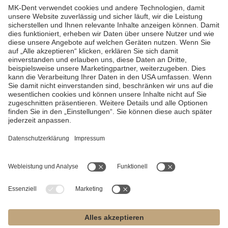
Informações adicionais:
Como política geral, a MK-dent não aceita ideias apresentadas
por pessoas externas à empresa, exceto se tivermos assegurado
antecipadamente o direito de utilizar esses materiais. Por isso, se
optar por anexar quaisquer planos comerciais ou outros materiais
à sua candidatura, concorda que a MK-dent não está sujeita a
quaisquer restrições na utilização desses materiais e concede à
MK-dent uma licença não exclusiva para os utilizar sem qualquer
compensação. A MK-dent toma todas as decisões relativas à
distribuição dos seus produtos exclusivamente a partir do seu
próprio ponto de vista independente. As candidaturas não
garantem a abertura da sua empresa como parceiro de
distribuição autorizado da MK-dent. As candidaturas são