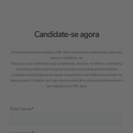
Candidate-se agora
Se tiver interesse em integrar a MK-dent como parceiro autorizado, o primeiro
passo é candidatar-se.
Para que a sua candidatura seja considerada, deve ter, no mínimo, uma licença
comercial emitida pelo seu governo local e uma paixão pelos melhores
produtos odontológicos para ajudar os pacientes e os médicos a combater as
doenças orais. Contacte-nos hoje mesmo e descubra como pode desenvolver o
seu negócio com a MK-dent.