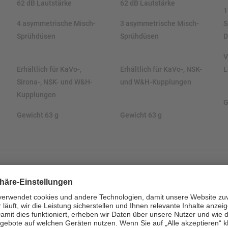
62 dB Lautstärke
62 dB Lautstärke
1
4 asymmetrische Misch-
3 asymmetrische Misch-
S
Sprühdüsen
Sprühdüsen
D
V
Erhältlich für KaVo-,
Erhältlich für KaVo-, NSK-
L
Sirona-, NSK- und W&H-
und W&H-Kupplungen
Kupplungen
G
Gewicht 63 g
Gewicht 63 g
Standardkopf,
Kleiner Kopf,
Kupplung
Kupplung
d
HE21KL:
Standardkopf,
HE22KL:
Kleiner Kopf,
H
Lux, KaVo-Kupplung
Lux, KaVo-Kupplung
B