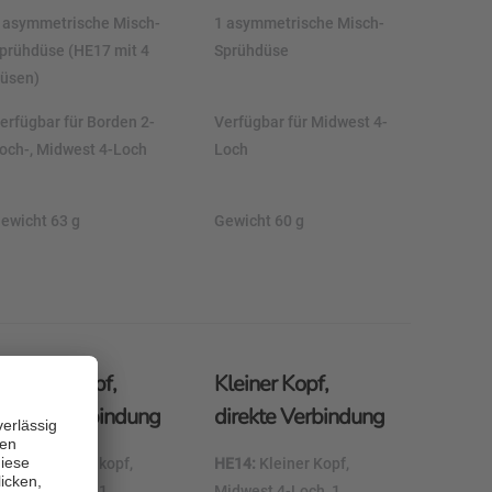
 asymmetrische Misch-
1 asymmetrische Misch-
prühdüse (HE17 mit 4
Sprühdüse
üsen)
erfügbar für Borden 2-
Verfügbar für Midwest 4-
och-, Midwest 4-Loch
Loch
ewicht 63 g
Gewicht 60 g
Standardkopf,
Kleiner Kopf,
irekte Verbindung
direkte Verbindung
E11:
Standardkopf,
HE14:
Kleiner Kopf,
orden 2-Loch, 1
Midwest 4-Loch, 1