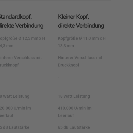
Standardkopf,
Kleiner Kopf,
irekte Verbindung
direkte Verbindung
opfgröße Ø 12,5 mm x H
Kopfgröße Ø 11,0 mm x H
4,3 mm
13,3 mm
interer Verschluss mit
Hinterer Verschluss mit
ruckknopf
Druckknopf
-
8 Watt Leistung
18 Watt Leistung
20.000 U/min im
410.000 U/min im
eerlauf
Leerlauf
5 dB Lautstärke
65 dB Lautstärke