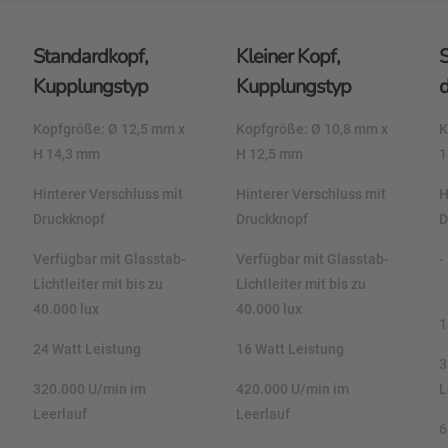
Standardkopf,
Kleiner Kopf,
Kupplungstyp
Kupplungstyp
d
Kopfgröße: Ø 12,5 mm x
Kopfgröße: Ø 10,8 mm x
K
H 14,3 mm
H 12,5 mm
1
Hinterer Verschluss mit
Hinterer Verschluss mit
H
Druckknopf
Druckknopf
D
Verfügbar mit Glasstab-
Verfügbar mit Glasstab-
-
Lichtleiter mit bis zu
Lichtleiter mit bis zu
40.000 lux
40.000 lux
1
24 Watt Leistung
16 Watt Leistung
3
320.000 U/min im
420.000 U/min im
L
Leerlauf
Leerlauf
6