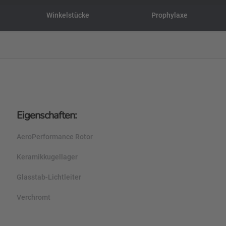
Winkelstücke
Prophylaxe
Eigenschaften:
AeroPerformance Rotor
Keramikkugellager
Glasstab-Lichtleiter
Verchromt