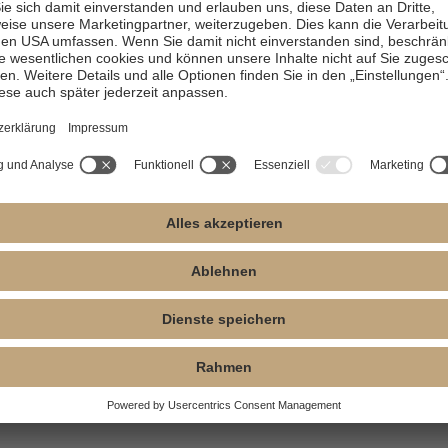
a
HE21SL:
Standardkopf,
HE22NL:
Kleiner Kopf,
S
Lux, Sirona-Kupplung
Lux, NSK-Kupplung
H
HE21NL:
Standardkopf,
HE22WL:
Kleiner Kopf,
M
Lux, NSK-Kupplung
Lux, W&H-Kupplung
a
S
HE21WL:
Standardkopf,
HE22K:
Kleiner Kopf,
Lux, W&H-Kupplung
KaVo-Kupplung
H
M
HE21K:
Standardkopf,
HE22N:
Kleiner Kopf,
a
KaVo-Kupplung
NSK-Kupplung
S
HE21N:
Standardkopf,
HE22W:
Kleiner Kopf,
H
NSK-Kupplung
W&H-Kupplung
B
HE21W:
Standardkopf,
a
W&H-Kupplung
S