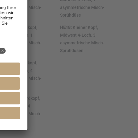
symmetrische Misch-
asymmetrische Misch-
prühdüse
Sprühdüse
E12:
Standardkopf,
HE18:
Kleiner Kopf,
idwest 4-Loch, 1
Midwest 4-Loch, 3
symmetrische Misch-
asymmetrische Misch-
prühdüse
Sprühdüsen
E17:
Standardkopf,
idwest 4-Loch, 4
symmetrische Misch-
prühdüsen
E17B:
Standardkopf,
orden 2-Loch, 4
symmetrische Misch-
prühdüsen