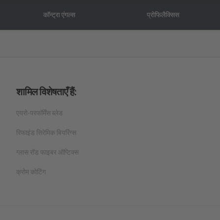
कॉन्ट्रा एंगल्स
प्रोफिलैक्सिस
शामिल विशेषताएँ हैं:
एयरो-परफॉर्मेंस ब्लेड
रिफाइंड सिरेमिक बियरिंग्स
ग्लास रॉड फाइबर ऑप्टिक्स
क्रोम कोटिंग