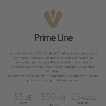
Prime Line
Bem-vindo(a) ao Prime Club. As turbinas Prime Line representam a essência
da odontologia sofisticada. Concebidas e projetadas para ajudar a criar
preparações como nunca antes. Desafiando ainda mais os limites da
aerodinâmica, aperfeiçoámos o fluxo de ar sobre a lâmina AeroAcoustic da
Prime Line.
Mais potência, melhor som, controlo extraordinário. Concebido para o utilizador
profissional que exige o melhor da sua classe.
55
350
25
dB
mil
watts
volume
rpm
potência