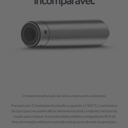
incomparável.
O mundo da perfuração não seria o mesmo sem o carboneto.
Prensado com 12 toneladas de pressão e aquecido a 1 500 °C, o carboneto é
tão duro que é necessário utilizar diamante industrial, o material mais duro do
mundo, para o triturar. A concentricidade perfeita e os inigualáveis 40 N de
força de retenção melhoram a precisão a longo prazo durante as operações.