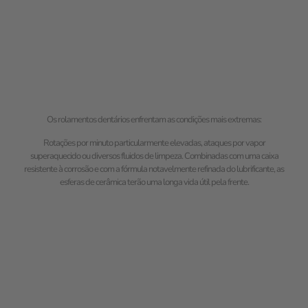
Os rolamentos dentários enfrentam as condições mais extremas:
Rotações por minuto particularmente elevadas, ataques por vapor
superaquecido ou diversos fluidos de limpeza. Combinadas com uma caixa
resistente à corrosão e com a fórmula notavelmente refinada do lubrificante, as
esferas de cerâmica terão uma longa vida útil pela frente.