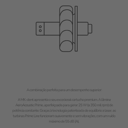
A combinação perfeita para um desempenho superior:
A MK-dent apresenta o seu excecional cartucho premium. A lâmina
AeroAcoustic Prime, aperfeiçoada para gerar 25 W (a 350 mil rpm) de
potência constante. Graças à tecnologia patenteada de equilíbrio a laser, as
turbinas Prime Line funcionam suavemente e sem vibrações, com um ruído
máximo de 55 dB (A).